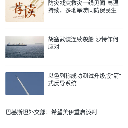
防灾减灾救灾一线见闻|高温
持续，多地旱涝同防保民生
胡塞武装连续袭船 沙特作何
应对
以色列称成功测试升级版“箭”
式反导系统
巴基斯坦外交部：希望美伊重启谈判