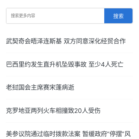
搜索
武契奇会晤泽连斯基 双方同意深化经贸合作
巴西里约发生直升机坠毁事故 至少4人死亡
老挝国会主席赛宋蓬病逝
克罗地亚两列火车相撞致20人受伤
美参议院通过临时拨款法案 暂缓政府“停摆”风