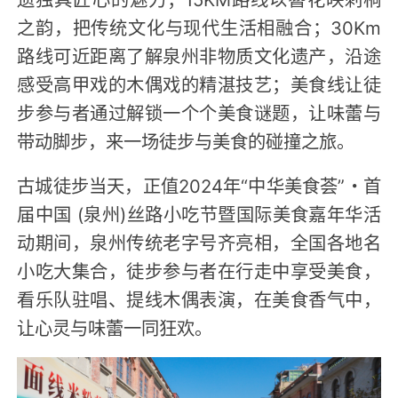
之韵，把传统文化与现代生活相融合；30Km
路线可近距离了解泉州非物质文化遗产，沿途
感受高甲戏的木偶戏的精湛技艺；美食线让徒
步参与者通过解锁一个个美食谜题，让味蕾与
带动脚步，来一场徒步与美食的碰撞之旅。
古城徒步当天，正值2024年“中华美食荟”・首
届中国 (泉州)丝路小吃节暨国际美食嘉年华活
动期间，泉州传统老字号齐亮相，全国各地名
小吃大集合，徒步参与者在行走中享受美食，
看乐队驻唱、提线木偶表演，在美食香气中，
让心灵与味蕾一同狂欢。