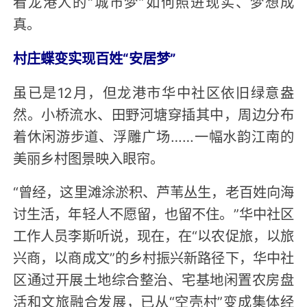
看龙港人的“城市梦”如何照进现实、梦想成
真。
村庄蝶变实现百姓“安居梦”
虽已是12月，但龙港市华中社区依旧绿意盎
然。小桥流水、田野河塘穿插其中，周边分布
着休闲游步道、浮雕广场……一幅水韵江南的
美丽乡村图景映入眼帘。
“曾经，这里滩涂淤积、芦苇丛生，老百姓向海
讨生活，年轻人不愿留，也留不住。”华中社区
工作人员李斯听说，现在，在“以农促旅，以旅
兴商，以商成文”的乡村振兴新路径下，华中社
区通过开展土地综合整治、宅基地闲置农房盘
活和文旅融合发展，已从“空壳村”变成集体经