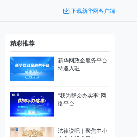
下载新华网客户端
精彩推荐
新华网政企服务平台
特邀入驻
“我为群众办实事”网
络平台
法律说吧｜聚焦中小