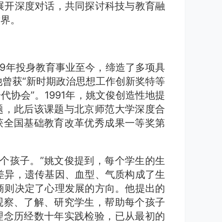
展开深度对话，共同探讨科技与教育融
世界。
59年投身教育事业至今，缔造了多项具
曾获“新时期政治思想工作创新奖特等
代协会”。1991年，姚文俊创造性地提
题，此后该课题与北京师范大学深度合
获全国基础教育改革优秀成果一等奖第
个孩子。”姚文俊提到，每个学生的生
差异，遗传基因、血型、气质构成了生
商则决定了心理发展的方向。他提出的
观察、了解、研究学生，帮助每个孩子
理念历经数十年实践检验，已从最初的