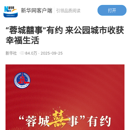
新华网客户端
打开
引领品质阅读
“蓉城囍事”有约 来公园城市收获
幸福生活
新华社
84.0万
·
2025-09-25