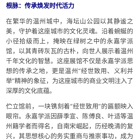
根脉：传承焕发时代活力
在繁华的温州城中，海坛山公园以其静谧之
美，守护着这座城市的文化灵魂。沿着蜿蜒的
小径拾级而上，掩映在绿树之中的永嘉学派
馆，以其青砖灰瓦的古朴，向世人展示着温州
千年文化的智慧。这座展馆不仅是永嘉学派思
想的传承之地，更是温州“经世致用、义利并
举”精神的象征，为这座城市的商业文明注入了
深厚的文化底蕴。
伫立馆前，一块镌刻着“经世致用”的匾额映入
眼帘。永嘉学派因薛季宣、陈傅良、叶适等温
州籍学者而得名，自南宋崛起，历经晚清的复
兴，其思想核心的务实重商与推崇事功，成为