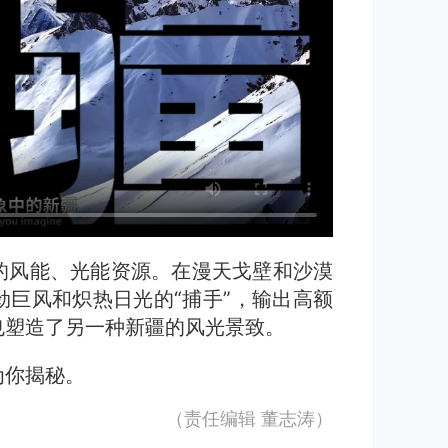
的风能、光能资源。在漫天戈壁和沙漠
巨风和炽热日光的“捕手”，输出高额
也塑造了另一种新疆的风光景致。
为你揭秘。
（责任编辑
董志涛
）