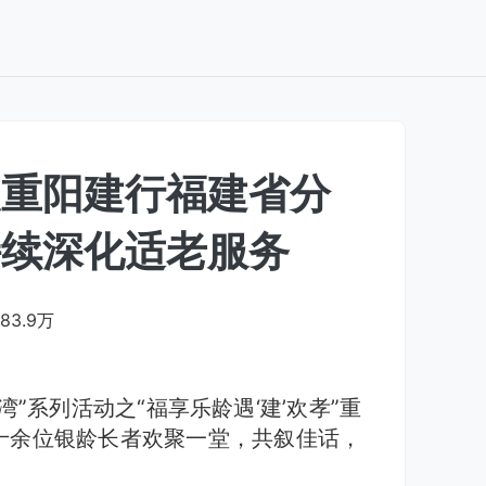
暖重阳建行福建省分
持续深化适老服务
83.9万
”系列活动之“福享乐龄遇‘建’欢孝”重
十余位银龄长者欢聚一堂，共叙佳话，