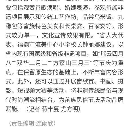
要包括观赏畲歌演唱、婚嫁表演，参观畲族非
遗项目展示和传统工艺作坊，品尝乌米饭、九
稳包等畲族特色美食和长桌宴、百家宴等，形
式较为单一，文化宣传效果有限。”省人大代
表、福鼎市流美中心小学校长钟丽娜建议，以
省内现有国家级和省级非遗项目，如“瑞云四月
八”“双华二月二”“方家山三月三”等节庆为重
点，在保留原生态的基础上，不断丰富内容形
式。此外，还可以通过开展畲歌赛、书画、摄
影、短视频大赛等活动，将非遗传统民俗与现
代时尚潮流相结合，为畲族民俗节庆活动品牌
赋能。（记者 蒋丰蔓 尤方明）
（责任编辑
连雨欣
）