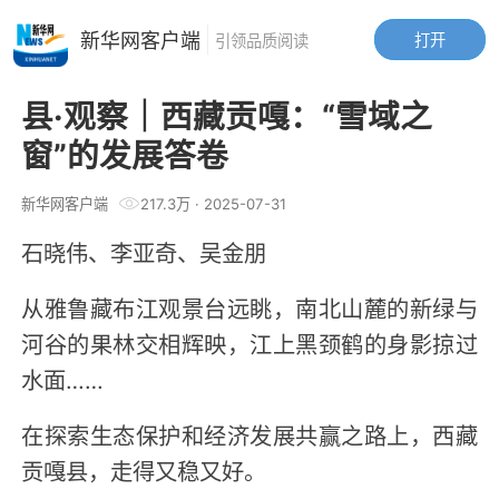
新华网客户端
打开
引领品质阅读
县·观察｜西藏贡嘎：“雪域之
窗”的发展答卷
新华网客户端
217.3万
·
2025-07-31
石晓伟、李亚奇、吴金朋
从雅鲁藏布江观景台远眺，南北山麓的新绿与
河谷的果林交相辉映，江上黑颈鹤的身影掠过
水面……
在探索生态保护和经济发展共赢之路上，西藏
贡嘎县，走得又稳又好。