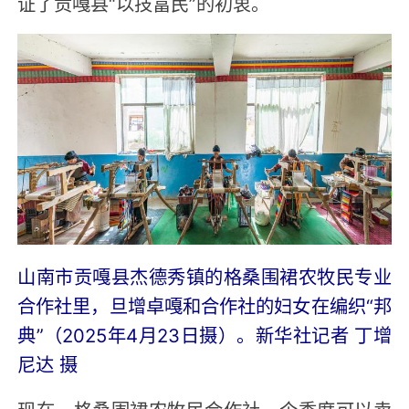
证了贡嘎县“以技富民”的初衷。
山南市贡嘎县杰德秀镇的格桑围裙农牧民专业
合作社里，旦增卓嘎和合作社的妇女在编织“邦
典”（2025年4月23日摄）。新华社记者 丁增
尼达 摄
现在，格桑围裙农牧民合作社一个季度可以卖