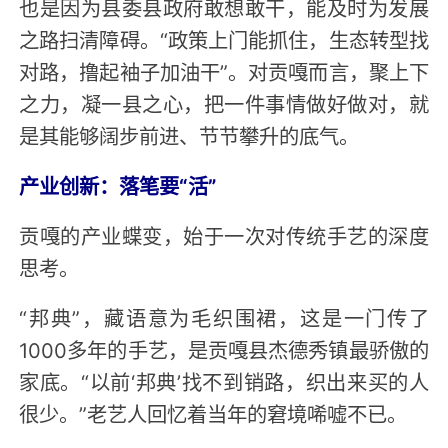
也是因为县委县政府敢想敢干，能及时为发展
之路扫清障碍。“政策上门能抓住，生态转型找
对路，撸起袖子加油干”。对贡嘎而言，聚上下
之力，凝一县之心，把一件事情做好做对，就
是其能够阔步前进、节节攀升的底气。
产业创新：落笔要“活”
贡嘎的产业蝶变，始于一次对传统手艺的深度
思考。
“邦典”，藏语意为毛织围裙，这是一门传了
1000多年的手艺，是贡嘎县杰德秀镇最骄傲的
家底。“以前‘邦典’找不到销路，织出来买的人
很少。”老艺人回忆着当年的窘境唏嘘不已。