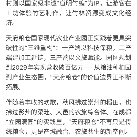
村则以国家级非遗“道明竹编”为IP，让游客在
工坊体验竹艺制作，让竹林资源变成文化经
济。
天府粮仓国家现代农业产业园正实践着更具突
破性的“三维重构”：一产端以科技保粮，二产
端建加工延链，三产端以文旅赋能。园区规划
到2029年实现营收破百亿元——从粮油种植园
到产业生态圈，“天府粮仓”的价值边界正不断
拓展。
伴随着丰收的欢歌，秋风拂过崇州的稻田，也
拂过彭州的菜畦、大邑的农旅综合体。在成都
“立园满园”的实践里，“天府粮仓”不再只是传
统粮仓，更是产城融合、农旅共生的新空间。