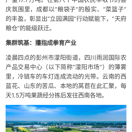
庆氛围里，成都以“粮袋子”的殷实、“菜篮子”
的丰盈，彰显出“立园满园”行动赋能下，“天府
粮仓”的能级跃迁。
集群筑基：攥指成拳育产业
凌晨四点的彭州市濛阳街道，四川雨润国际农
产品交易中心（以下简称“濛阳市场”）的薄雾
里，冷链车的车灯连成流动的光带。云南的西
蓝花、山东的苦瓜、本地的莴苣在此汇聚，每
天1.5万吨果蔬经分拣后发往西南各地。