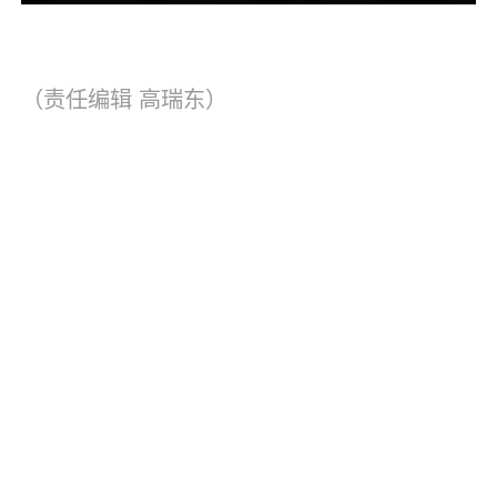
（责任编辑
高瑞东
）