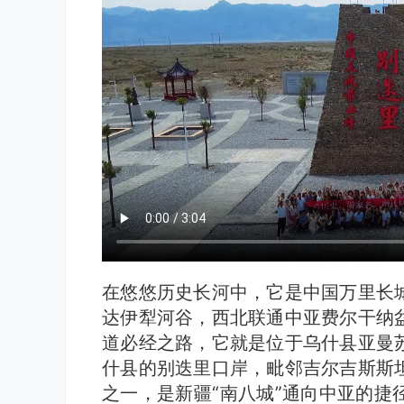
在悠悠历史长河中，它是中国万里长
达伊犁河谷，西北联通中亚费尔干纳
道必经之路，它就是位于乌什县亚曼
什县的别迭里口岸，毗邻吉尔吉斯斯
之一，是新疆“南八城”通向中亚的捷