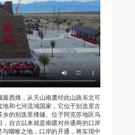
城最西烽，从天山南麓经此山路东北可
盆地和七河流域国家，它位于别迭里古
苏乡的别迭里烽燧。位于阿克苏地区乌
坦，自古以来就是南疆对外通商的口岸
径与咽喉之地，口岸的开通，将实现中