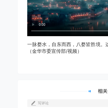
一脉婺水，自东而西，八婺皆胜境。
（金华市委宣传部/视频）
写评论