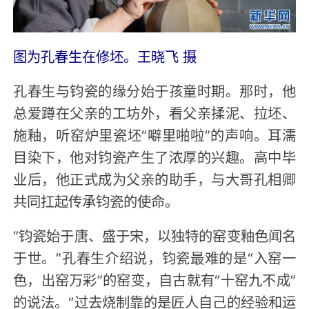
图为孔春生在修坯。王晓飞 摄
孔春生与钧瓷的缘分始于孩童时期。那时，他
总爱蹲在父亲的工坊外，看父亲揉泥、拉坯、
施釉，听窑炉里瓷坯“噼里啪啦”的声响。耳濡
目染下，他对钧瓷产生了浓厚的兴趣。高中毕
业后，他正式成为父亲的助手，与大哥孔相卿
共同扛起传承钧瓷的使命。
“钧瓷始于唐、盛于宋，以独特的窑变釉色闻名
于世。”孔春生介绍说，钧瓷最难的是“入窑一
色，出窑万彩”的窑变，自古就有“十窑九不成”
的说法。“过去烧制靠的是匠人自己的经验和运