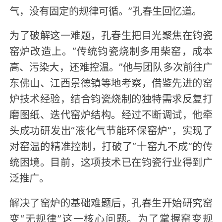
气，没有固定的规律可循。”孔春生回忆道。
为了破解这一难题，孔春生把目光聚焦在钧瓷
窑炉改造上。“传统钧瓷烧制多用柴窑，成本
高、污染大，还难控温。”他与团队多次前往广
东佛山、江西景德镇等地考察，借鉴先进的窑
炉技术经验，结合钧瓷烧制的独特需求反复打
磨图纸、迭代窑炉结构。经过不断调试，他牵
头成功研发出“液化气节能环保窑炉”，实现了
对窑温的精准控制，打破了“十窑九不成”的传
统困境。目前，这项技术已在钧瓷行业得到广
泛推广。
解决了窑炉的基础难题后，孔春生开始研究窑
变“无规律”这一核心问题。为了掌握窑变规