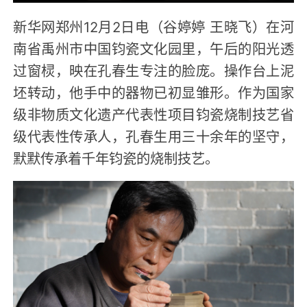
新华网郑州12月2日电（谷婷婷 王晓飞）在河
南省禹州市中国钧瓷文化园里，午后的阳光透
过窗棂，映在孔春生专注的脸庞。操作台上泥
坯转动，他手中的器物已初显雏形。作为国家
级非物质文化遗产代表性项目钧瓷烧制技艺省
级代表性传承人，孔春生用三十余年的坚守，
默默传承着千年钧瓷的烧制技艺。