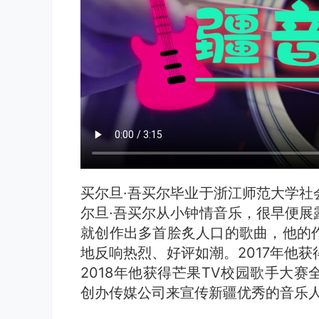
买尔旦·吾买尔毕业于浙江师范大学社
尔旦·吾买尔从小钟情音乐，很早便展
就创作出多首脍炙人口的歌曲，他的
地反响热烈、好评如潮。2017年他
2018年他获得芒果TV校园歌手大
创办传媒公司来宣传新疆优秀的音乐