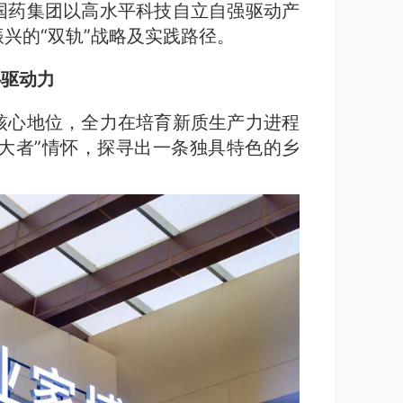
国药集团以高水平科技自立自强驱动产
兴的“双轨”战略及实践路径。
心驱动力
核心地位，全力在培育新质生产力进程
之大者”情怀，探寻出一条独具特色的乡