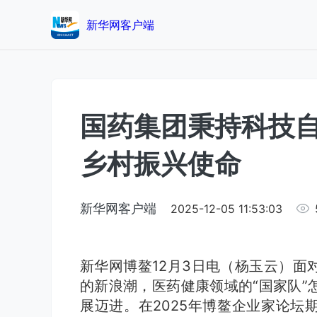
新华网客户端
国药集团秉持科技
乡村振兴使命
新华网客户端
2025-12-05 11:53:03
新华网博鳌12月3日电（杨玉云）面
的新浪潮，医药健康领域的“国家队”
展迈进。在2025年博鳌企业家论坛