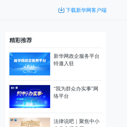
下载新华网客户端
精彩推荐
新华网政企服务平台
特邀入驻
“我为群众办实事”网
络平台
法律说吧｜聚焦中小