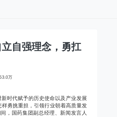
自立自强理念，勇扛
53.0万
对新时代赋予的历史使命以及产业发展
怎样勇挑重担，引领行业朝着高质量发
期间，国药集团副总经理、新闻发言人