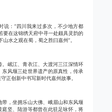
察时说：“四川我来过多次，不少地方都
若要在这锦绣天府中寻一处颇具灵韵的
下山水之观在蜀，蜀之胜曰嘉州”。
传。岷江、青衣江、大渡河三江深情环
、东风堰三处世界遗产的原真性，传承
在守正创新中书写新时代嘉州故事。
地带，坐拥乐山大佛、峨眉山和东风堰
黄庭坚、陆游等都曾在此驻足咏怀，将