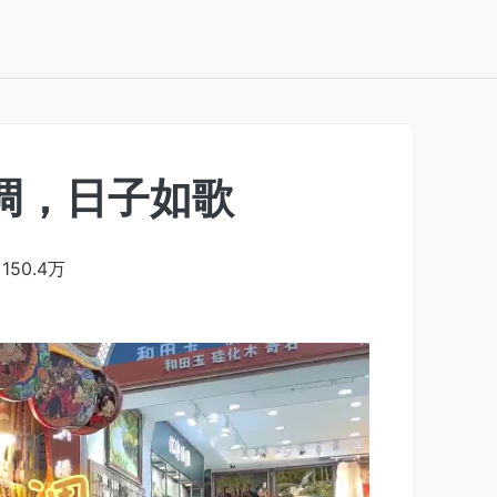
调，日子如歌
150.4万