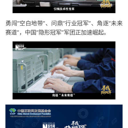
勇闯“空白地带”、问鼎“行业冠军”、角逐“未来
赛道”，中国“隐形冠军”军团正加速崛起。