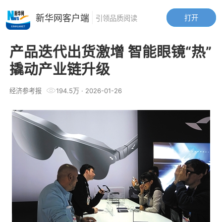
新华网客户端
打开
引领品质阅读
产品迭代出货激增 智能眼镜“热”
撬动产业链升级
经济参考报
194.5万
·
2026-01-26