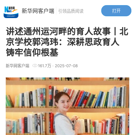
新华网客户端
打开
引领品质阅读
讲述通州运河畔的育人故事丨北
京学校郭鸿玮：深耕思政育人
铸牢信仰根基
新华网客户端
161.7万
·
2025-07-08