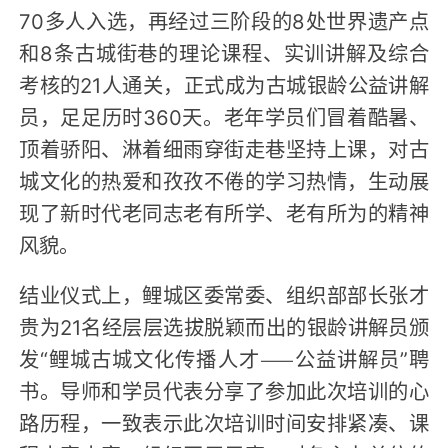
70多人入选，再经过三阶段的8处世界遗产点
和8条古城街巷的理论课程、实训讲解及综合
考核的21人通关，正式成为古城银龄公益讲解
员，足足历时360天。老年学员们冒着酷暑、
顶着骄阳、淋着细雨穿街走巷坚持上课，对古
城文化的热爱和孜孜不倦的学习热情，生动展
现了新时代老同志老有所学、老有所为的精神
风貌。
结业仪式上，鲤城区委常委、组织部部长张才
贵为21名经层层选拔脱颖而出的银龄讲解员颁
发“鲤城古城文化传播人才——公益讲解员”聘
书。导师和学员代表分享了参加此次培训的心
路历程，一致表示此次培训时间安排紧凑、课