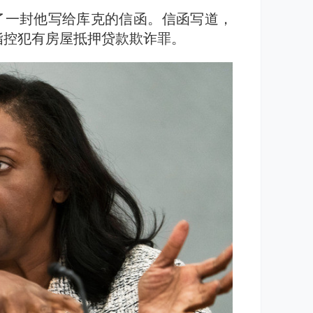
了一封他写给库克的信函。信函写道，
指控犯有房屋抵押贷款欺诈罪。