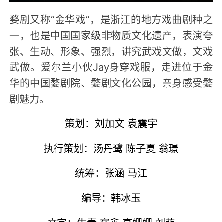
婺剧又称“金华戏”，是浙江的地方戏曲剧种之
一，也是中国国家级非物质文化遗产，表演夸
张、生动、形象、强烈，讲究武戏文做，文戏
武做。爱尔兰小伙Jay身穿戏服，走进位于金
华的中国婺剧院、婺剧文化公园，亲身感受婺
剧魅力。
策划：刘加文 袁震宇
执行策划：汤丹鹭 陈子夏 翁璟
统筹：张涵 马江
编导：韩冰玉
文字：牛青 宿鑫 高姗姗 刘菲