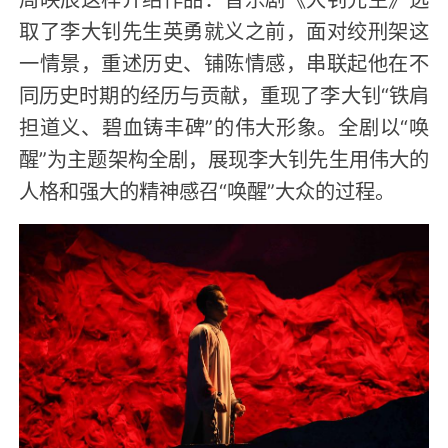
取了李大钊先生英勇就义之前，面对绞刑架这
一情景，重述历史、铺陈情感，串联起他在不
同历史时期的经历与贡献，重现了李大钊“铁肩
担道义、碧血铸丰碑”的伟大形象。全剧以“唤
醒”为主题架构全剧，展现李大钊先生用伟大的
人格和强大的精神感召“唤醒”大众的过程。