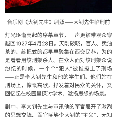
音乐剧《大钊先生》剧照——大钊先生临刑前
灯光逐渐亮起的序幕章节，一声更锣带观众穿
越回1927年4月28日。天刚破晓，盲人、卖油
茶的、练把式的都早早聚集在西交民巷，为的
是看看用绞刑架杀人。在众人面对绞刑架众说
纷纭的时候，一个个“犯人”被推搡上了刑场
——正是李大钊先生和他的学生们。他们站在
刑场上，慷慨高歌，抒发着对民众的关怀，又
回忆起在校园里探讨学术、激扬思想的场景。
剧中，李大钊先生与审讯他的军官展开了激烈
的思想交锋。军官嘲笑李大钊的“主义”，无知