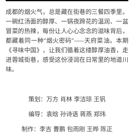
成都的烟火气，总是藏在街巷的三餐四季里。
一碗红汤面的醇厚、一锅夜蹄花的温润、一盆
冒菜的热辣，每份让人心心念念的滋味背后，
都藏着同一种“烟火密码”——天府菜油。本期
《寻味中国》，让我们循着这缕醇厚油香，走
进蓉城街巷，感受这份浸润在日常里的地道川
味。
策划：万方 肖林 李洁琼 王钒
编导：袁晗 孙诗语 蒋燕 郑玮
制作：李吉 曹鹏 包雨刚 王晔 陈正