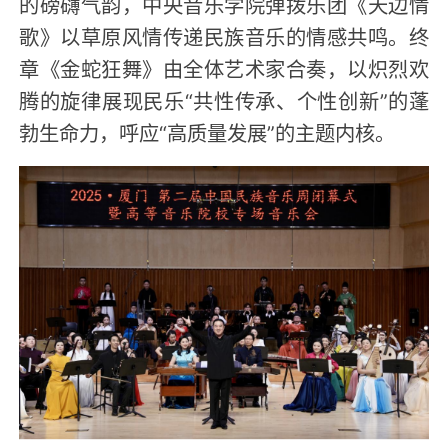
的磅礴气韵，中央音乐学院弹拨乐团《天边情
歌》以草原风情传递民族音乐的情感共鸣。终
章《金蛇狂舞》由全体艺术家合奏，以炽烈欢
腾的旋律展现民乐
“共性传承、个性创新”的蓬
勃生命力，呼应“高质量发展”的主题内核。