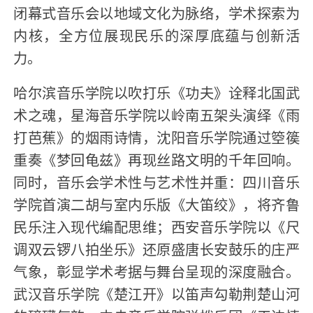
闭幕式音乐会以地域文化为脉络，学术探索为
内核，全方位展现民乐的深厚底蕴与创新活
力。
哈尔滨音乐学院以吹打乐《功夫》诠释北国武
术之魂，星海音乐学院以岭南五架头演绎《雨
打芭蕉》的烟雨诗情，沈阳音乐学院通过箜篌
重奏《梦回龟兹》再现丝路文明的千年回响。
同时，音乐会学术性与艺术性并重：四川音乐
学院首演二胡与室内乐版《大笛绞》，将齐鲁
民乐注入现代编配思维；西安音乐学院以《尺
调双云锣八拍坐乐》还原盛唐长安鼓乐的庄严
气象，彰显学术考据与舞台呈现的深度融合。
武汉音乐学院《楚江开》以笛声勾勒荆楚山河