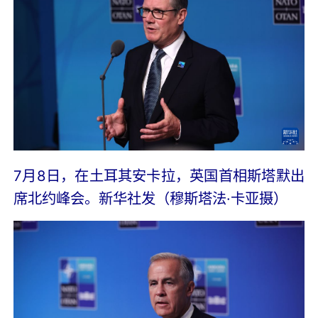
7月8日，在土耳其安卡拉，英国首相斯塔默出
席北约峰会。新华社发（穆斯塔法·卡亚摄）