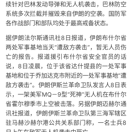
续针对巴林发动导弹和无人机袭击，巴林防空
系统多次拦截并摧毁来自伊朗的空袭。国防军
各作战部门和部队均处于最高戒备状态。
据伊朗法尔斯通讯社8日报道，伊朗布什尔省
两处军事基地当天“遭敌方袭击”，暂无人员伤
亡的报告。报道援引布什尔省安全官员的话
说，8日凌晨，位于该省达什提县的一处军事
基地和位于乔加达克市附近的一处军事基地“遭
敌方袭击”。伊朗伊斯兰革命卫队发言人8日表
示，一架美军MQ－9型“死神”无人机在布什尔
省霍尔穆季市上空被击落。另据伊朗迈赫尔通
讯社报道，伊朗伊斯兰革命卫队第三海军辖区
驻马赫沙赫尔港公共关系部门称，一名士兵8
日上午在敌军无人机袭击中死亡。