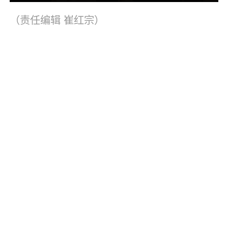
（责任编辑
崔红宗
）