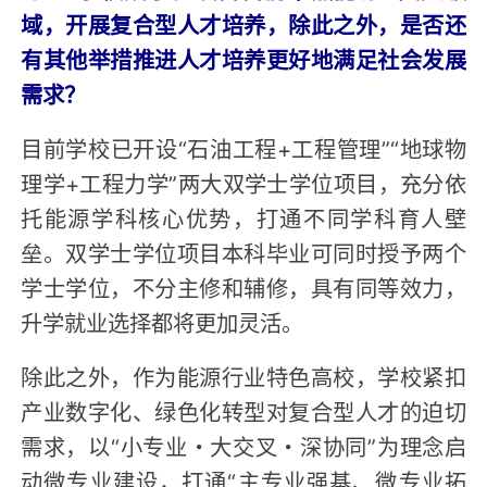
域，开展复合型人才培养，除此之外，是否还
有其他举措推进人才培养更好地满足社会发展
需求？
目前学校已开设“石油工程+工程管理”“地球物
理学+工程力学”两大双学士学位项目，充分依
托能源学科核心优势，打通不同学科育人壁
垒。双学士学位项目本科毕业可同时授予两个
学士学位，不分主修和辅修，具有同等效力，
升学就业选择都将更加灵活。
除此之外，作为能源行业特色高校，学校紧扣
产业数字化、绿色化转型对复合型人才的迫切
需求，以“小专业・大交叉・深协同”为理念启
动微专业建设，打通“主专业强基、微专业拓