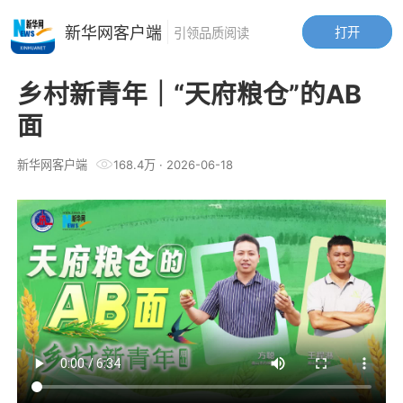
新华网客户端
打开
引领品质阅读
乡村新青年｜“天府粮仓”的AB
面
新华网客户端
168.4万
·
2026-06-18