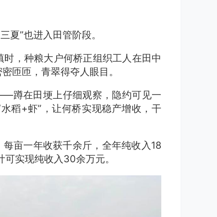
“三夏”也进入田管阶段。
镇时，种粮大户何桥正组织工人在田中
密密匝匝，青翠得夺人眼目。
——蹲在田埂上仔细观察，隐约可见一
水稻+虾”，让何桥实现稳产增收，干
，每亩一年收获千余斤，全年纯收入18
计可实现纯收入30余万元。