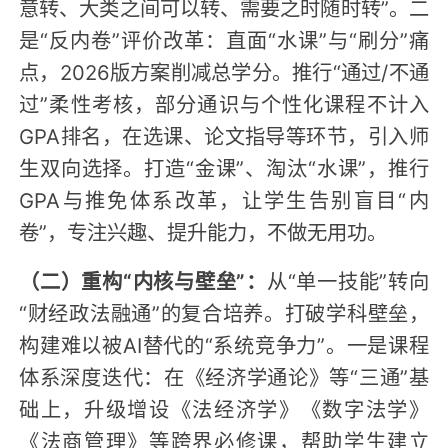
意转、大类之间可以转、需要之时随时转”。二
是“反内卷”评价改革：直面“水课”与“刷分”痛
点，2026版方案削减总学分。推行“通过/不通
过”柔性考核，部分通识与个性化课程不计入
GPA排名，在选课、论文指导等环节，引入师
生双向选择。打造“金课”、淘汰“水课”，推行
GPA与推免体系改革，让学生告别盲目“内
卷”，专注兴趣、提升能力，不做无用功。
（二）重构“内核与壁垒”：
从“单一技能”转向
“财经政法融通”的复合培养。打破学科壁垒，
构建难以被AI替代的“系统竞争力”。一是课程
体系深度迭代：在《经济学通论》等“三通”基
础上，升级增设《法经济学》《数字法学》
《法商管理》等跨界必修课，帮助学生建立