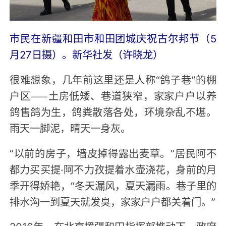
市民在新疆和田市和田团城庆祝古尔邦节（5
月27日摄）。新华社发（许晓龙）
很难想象，几年前这里还是人称“鸽子巷”的棚
户区——土房低矮、巷道狭窄，家家户户以养
鸽售鸽为生，鸽粪散落各处，环境杂乱不堪。
雨天一脚泥，晴天一身灰。
“以前的房子，墙皮掉得露出麦草。”居民阿不
都力买买提·阿不力孜提着水壶浇花，身前的月
季开得娇艳，“冬天漏风，夏天漏雨。巷子里的
排水沟一到夏天就发臭，家家户户都关着门。”