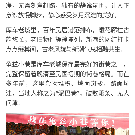
净，无需刻意赶路，独有的静谧氛围，让人下
意识放慢脚步，静心感受岁月沉淀的美好。
库车老城里，百年民居错落排布，雕花廊柱古
韵悠长，老旧物件静静陈列，新潮的网红打卡
点点缀其间，古老风貌与新潮气息相融共生。
龟兹小巷是库车老城保存最完好的街巷之一，
完整保留着晚清至民国初期的街巷格局。而在
多年前，这里杂物堆积、墙面斑驳、路面坑
洼，当地人称之为“泥巴巷”，破败萧条、无人
问津。