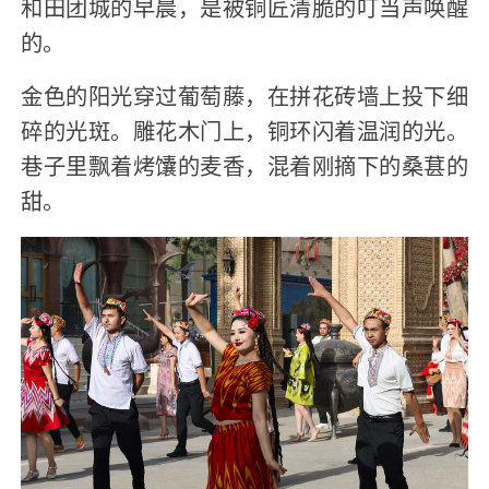
和田团城的早晨，是被铜匠清脆的叮当声唤醒
的。
金色的阳光穿过葡萄藤，在拼花砖墙上投下细
碎的光斑。雕花木门上，铜环闪着温润的光。
巷子里飘着烤馕的麦香，混着刚摘下的桑葚的
甜。