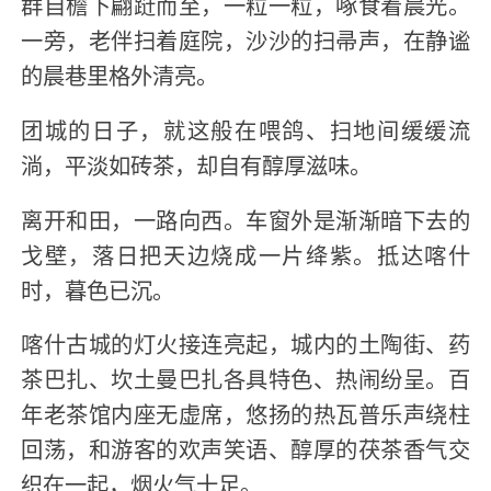
群自檐下翩跹而至，一粒一粒，啄食着晨光。
一旁，老伴扫着庭院，沙沙的扫帚声，在静谧
的晨巷里格外清亮。
团城的日子，就这般在喂鸽、扫地间缓缓流
淌，平淡如砖茶，却自有醇厚滋味。
离开和田，一路向西。车窗外是渐渐暗下去的
戈壁，落日把天边烧成一片绛紫。抵达喀什
时，暮色已沉。
喀什古城的灯火接连亮起，城内的土陶街、药
茶巴扎、坎土曼巴扎各具特色、热闹纷呈。百
年老茶馆内座无虚席，悠扬的热瓦普乐声绕柱
回荡，和游客的欢声笑语、醇厚的茯茶香气交
织在一起，烟火气十足。