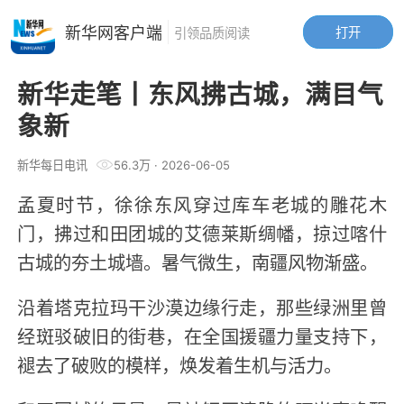
新华网客户端
打开
引领品质阅读
新华走笔丨东风拂古城，满目气
象新
新华每日电讯
56.3万
·
2026-06-05
孟夏时节，徐徐东风穿过库车老城的雕花木
门，拂过和田团城的艾德莱斯绸幡，掠过喀什
古城的夯土城墙。暑气微生，南疆风物渐盛。
沿着塔克拉玛干沙漠边缘行走，那些绿洲里曾
经斑驳破旧的街巷，在全国援疆力量支持下，
褪去了破败的模样，焕发着生机与活力。