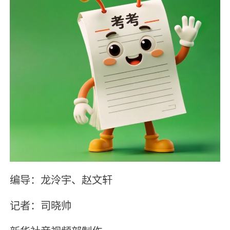
编导：龙泠宇、赵文轩
记者：司晓帅