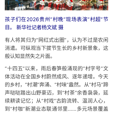
孩子们在2026贵州“村晚”现场表演“村超”节
目。 新华社记者杨文斌 摄
有人将其归为“网红式出圈”，认为不过是农闲
消遣。可纵观当下拔节生长的乡村新景象，这
般认知显然失之片面。
“十四五”以来，雨后春笋般涌现的“村字号”文
体活动在全国乡村蔚然成风、逐年递增。今天
的乡村，“村潮”奔涌、“村味”盎然。从“村马”蹄
声哒哒踏出山野豪迈，到“村茶”余香袅袅，延
续耕读记忆；从“村戏”古韵流转、温润人心，
到“村咖”新潮业态联通邻里……多元场景覆盖