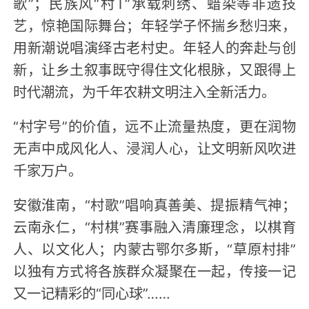
歌”；民族风“村T”承载刺绣、蜡染等非遗技
艺，惊艳国际舞台；年轻学子怀揣乡愁归来，
用新潮说唱演绎古老村史。年轻人的奔赴与创
新，让乡土叙事既守得住文化根脉，又跟得上
时代潮流，为千年农耕文明注入全新活力。
“村字号”的价值，远不止流量热度，更在润物
无声中成风化人、浸润人心，让文明新风吹进
千家万户。
安徽淮南，“村歌”唱响真善美、提振精气神；
云南永仁，“村棋”赛事融入清廉理念，以棋育
人、以文化人；内蒙古鄂尔多斯，“草原村排”
以独有方式将各族群众凝聚在一起，传接一记
又一记精彩的“同心球”……