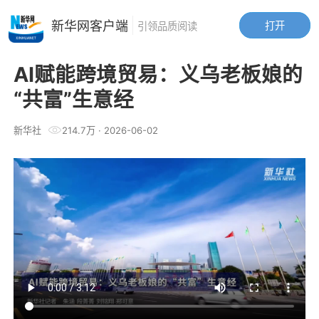
新华网客户端
打开
引领品质阅读
AI赋能跨境贸易：义乌老板娘的
“共富”生意经
新华社
214.7万
·
2026-06-02