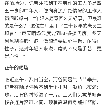
在晒场边，记者注意到正在劳作的工人多是四
五十岁的中年人，便向身边介绍情况的工作人
员问起缘由。“年轻人愿意回来是好事，但最难
的是什么？”这位在厂里干了二十多年的老员工
坦言：“夏天晒场温度能到50多摄氏度，冬天
河风刮得脸生疼。做酿造要细心手稳，耐得住
性子，这对年轻人来说，磨的不只是手艺，更
是心性。”
正午的晒场
临近正午，烈日当空，河谷间暑气节节攀升。
记者在晒场停留不到半个小时，额角已布满汗
珠，后背的衬衫湿了一片。工人们头戴草帽穿
梭在连片酱缸之间，顶着高温俯身翻拌酱醅、