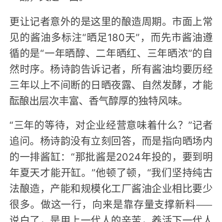
更让记者意外的是这里的酿造周期。市面上常
见的酱油多标注“晒足180天”，而先市酱油遵
循的是“一年晒醇、二年晒红、三年晒浓”的自
然时序。杨诗韵告诉记者，所有酱油均要历经
三年以上不间断的日晒夜露、自然发酵，才能
酝酿出层次丰富、香气醇厚的独特风味。
“三年的等待，对企业经营意味着什么？”记者
追问。杨诗韵没有立刻回答，而是指向晒场内
的一排酱缸：“那批酱是2024年投的，要到明
年夏天才能开缸。”他顿了顿，“我们坚持纯古
法酿造，产能和规模化工厂酱油企业相比要少
很多。做这一行，向来是靠存量支撑新料——
说白了，是用上一代人的辛苦，养活下一代人