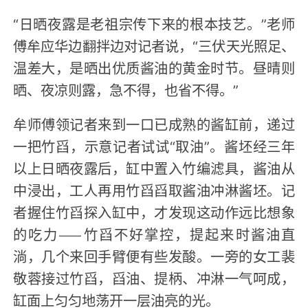
“日晒夜露是老祖宗传下来的根本技艺。”老师
傅牟应华边翻拌边对记者说，“三伏天光照足、
温差大，是晒出优质酱油的黄金时节。昼晴则
晒、夜凉则露，急不得，也省不得。”
牟师傅领记者来到一口已成熟的酱缸前，递过
一把竹舀，示意记者试试“取油”。酱坯经三年
以上日晒夜露后，缸中置入竹编滤具，酱油从
中浸出，工人再用竹舀舀取酱油冲淋酱坯。记
者握住竹舀探入缸中，才发现这动作远比想象
的吃力——竹舀不好掌控，提起来时酱油直
淌，几个来回手臂便有些发酸。一旁的女工裴
敬蓉接过竹舀，舀油、提柄、冲淋一气呵成，
缸面上匀匀地荡开一层油亮的光。