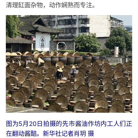
清理缸面杂物，动作娴熟而专注。
图为5月20日拍摄的先市酱油作坊内工人们正
在翻动酱醅。新华社记者肖玥 摄