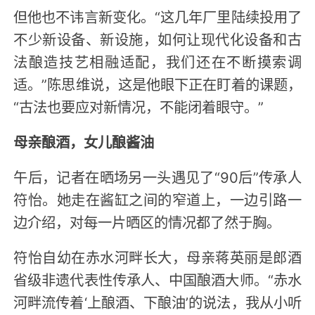
但他也不讳言新变化。“这几年厂里陆续投用了
不少新设备、新设施，如何让现代化设备和古
法酿造技艺相融适配，我们还在不断摸索调
适。”陈思维说，这是他眼下正在盯着的课题，
“古法也要应对新情况，不能闭着眼守。”
母亲酿酒，女儿酿酱油
午后，记者在晒场另一头遇见了“90后”传承人
符怡。她走在酱缸之间的窄道上，一边引路一
边介绍，对每一片晒区的情况都了然于胸。
符怡自幼在赤水河畔长大，母亲蒋英丽是郎酒
省级非遗代表性传承人、中国酿酒大师。“赤水
河畔流传着‘上酿酒、下酿油’的说法，我从小听