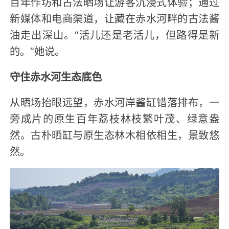
百年作坊和古法晒场让游客沉浸式体验；通过
新媒体和电商渠道，让藏在赤水河畔的古法酱
油走出深山。“活儿还是老活儿，但路得是新
的。”她说。
守住赤水河生态底色
从晒场抬眼远望，赤水河岸酱缸错落排布，一
旁成片的原生百年荔枝林枝繁叶茂、绿意盎
然。古朴晒缸与原生态林木相依相生，景致悠
然。