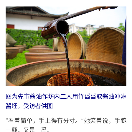
图为先市酱油作坊内工人用竹舀舀取酱油冲淋
酱坯。受访者供图
“看着简单，手上得有分寸。”她笑着说，手腕
一翻，又是一舀。