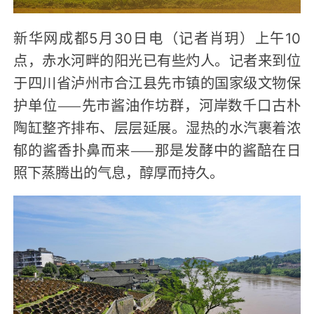
新华网成都5月30日电（记者肖玥）上午10
点，赤水河畔的阳光已有些灼人。记者来到位
于四川省泸州市合江县先市镇的国家级文物保
护单位——先市酱油作坊群，河岸数千口古朴
陶缸整齐排布、层层延展。湿热的水汽裹着浓
郁的酱香扑鼻而来——那是发酵中的酱醅在日
照下蒸腾出的气息，醇厚而持久。