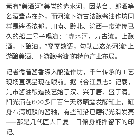
素有“美酒河”美誉的赤水河，因茅台、郎酒等
名酒蜚声在外，而河流下游古法酿酱油作坊同
样是酱香浓郁。川南、黔北、渝西一带流传已
久的船工号子唱道：“赤水河，万古流。上酿
酒，下酿油。”寥寥数语，勾勒出这条河流“上
游酿美酒、下游酿酱油”的特色产业布局。
记者循着酱香深入酿造作坊，千年传承的工艺
现场直观呈现在眼前。据《合江县志》记载，
先市酱油酿造技艺始于汉、兴于唐、盛于清。
阳光洒在600多口百年天然晒露发酵缸上，缸
身布满斑驳的酱釉，有些缸沿已磨得光滑发亮
——那是几代匠人日复一日俯身翻拌留下的印
记。