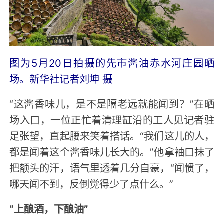
图为5月20日拍摄的先市酱油赤水河庄园晒
场。新华社记者刘坤 摄
“这酱香味儿，是不是隔老远就能闻到？”在晒
场入口，一位正忙着清理缸沿的工人见记者驻
足张望，直起腰来笑着搭话。“我们这儿的人，
都是闻着这个酱香味儿长大的。”他拿袖口抹了
把额头的汗，语气里透着几分自豪，“闻惯了，
哪天闻不到，反倒觉得少了点什么。”
“上酿酒，下酿油”