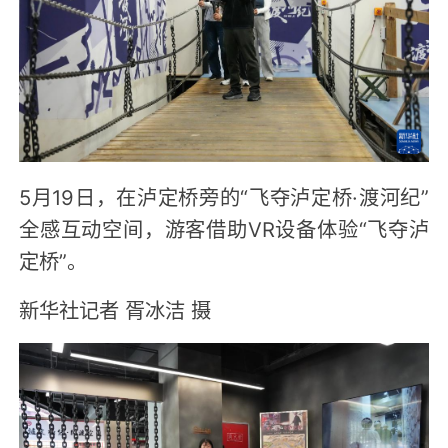
5月19日，在泸定桥旁的“飞夺泸定桥·渡河纪”
全感互动空间，游客借助VR设备体验“飞夺泸
定桥”。
新华社记者 胥冰洁 摄