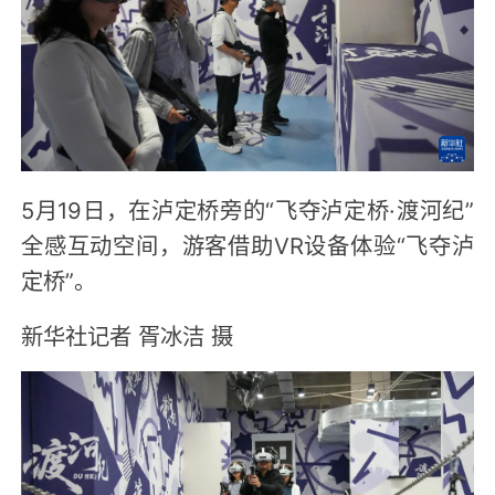
5月19日，在泸定桥旁的“飞夺泸定桥·渡河纪”
全感互动空间，游客借助VR设备体验“飞夺泸
定桥”。
新华社记者 胥冰洁 摄