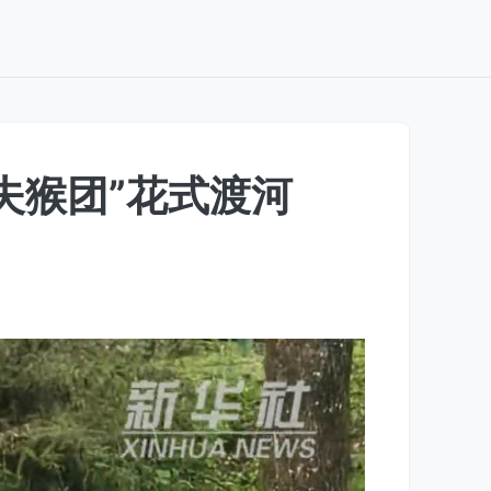
夫猴团”花式渡河