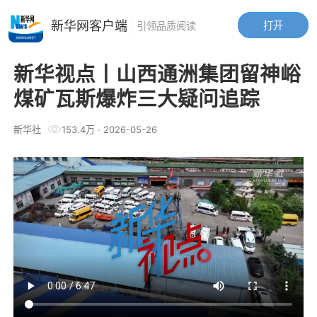
新华网客户端
打开
引领品质阅读
新华视点丨山西通洲集团留神峪
煤矿瓦斯爆炸三大疑问追踪
新华社
153.4万
·
2026-05-26