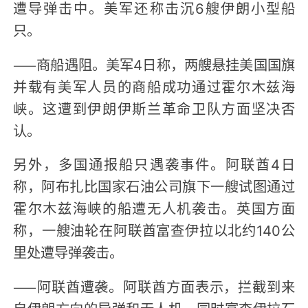
遭导弹击中。美军还称击沉6艘伊朗小型船
只。
——商船遇阻。美军4日称，两艘悬挂美国国旗
并载有美军人员的商船成功通过霍尔木兹海
峡。这遭到伊朗伊斯兰革命卫队方面坚决否
认。
另外，多国通报船只遇袭事件。阿联酋4日
称，阿布扎比国家石油公司旗下一艘试图通过
霍尔木兹海峡的船遭无人机袭击。英国方面
称，一艘油轮在阿联酋富查伊拉以北约140公
里处遭导弹袭击。
——阿联酋遭袭。阿联酋方面表示，拦截到来