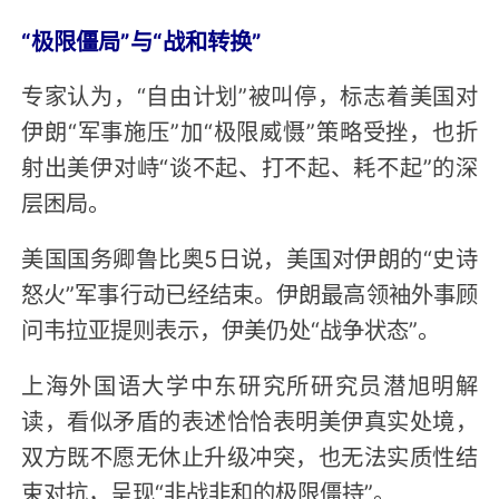
“极限僵局”与“战和转换”
专家认为，“自由计划”被叫停，标志着美国对
伊朗“军事施压”加“极限威慑”策略受挫，也折
射出美伊对峙“谈不起、打不起、耗不起”的深
层困局。
美国国务卿鲁比奥5日说，美国对伊朗的“史诗
怒火”军事行动已经结束。伊朗最高领袖外事顾
问韦拉亚提则表示，伊美仍处“战争状态”。
上海外国语大学中东研究所研究员潜旭明解
读，看似矛盾的表述恰恰表明美伊真实处境，
双方既不愿无休止升级冲突，也无法实质性结
束对抗，呈现“非战非和的极限僵持”。