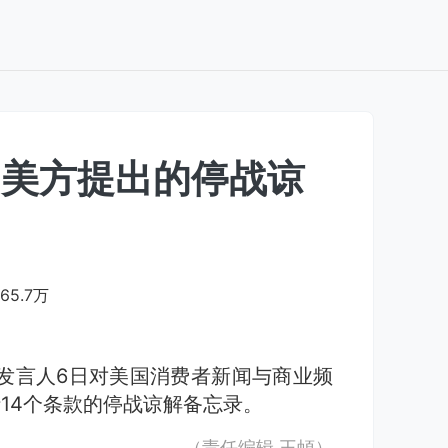
”美方提出的停战谅
65.7万
发言人6日对美国消费者新闻与商业频
括14个条款的停战谅解备忘录。
（责任编辑
王頔
）