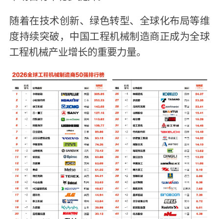
随着在技术创新、绿色转型、全球化布局等维
度持续突破，中国工程机械制造商正成为全球
工程机械产业增长的重要力量。