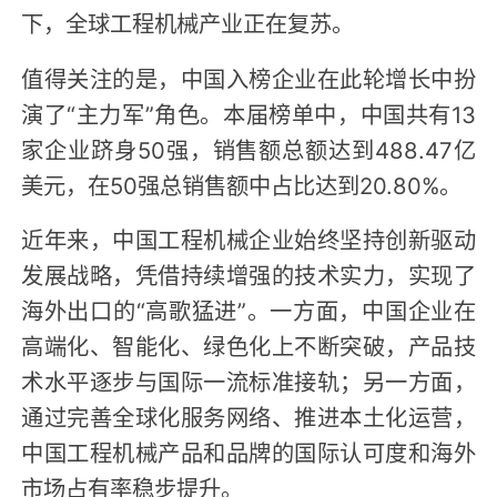
下，全球工程机械产业正在复苏。
值得关注的是，中国入榜企业在此轮增长中扮
演了“主力军”角色。本届榜单中，中国共有13
家企业跻身50强，销售额总额达到488.47亿
美元，在50强总销售额中占比达到20.80%。
近年来，中国工程机械企业始终坚持创新驱动
发展战略，凭借持续增强的技术实力，实现了
海外出口的“高歌猛进”。一方面，中国企业在
高端化、智能化、绿色化上不断突破，产品技
术水平逐步与国际一流标准接轨；另一方面，
通过完善全球化服务网络、推进本土化运营，
中国工程机械产品和品牌的国际认可度和海外
市场占有率稳步提升。