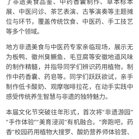
了非遗美食品鉴、中药香囊制作、草本标本
展、中医问诊、茶艺表演、古筝演奏等主题摊
位与环节，覆盖传统饮食、中医药、手工技艺
等多个领域。
地方非遗美食与中医药专家亲临现场，展示无
为板鸭、徽州臭鳜鱼、毛豆腐等安徽地道风味
的制作精髓，并指导同学们辨识药用植物，制
作中药香囊、药皂等。同学们跃跃欲试，亲手
制作低卡酸奶、观摩咖啡拉花，在动手实践中
感受传统养生智慧与非遗的独特魅力。
本届文化节突破往年形式，首次将“非遗游园”
“手作体验”“美育浸润”有机融合。“奔跑吧，药
香”校园药用植物大搜罗、酸奶营养师体验营、