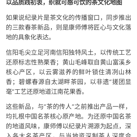
以品质践初衷，织就可感可饮的茶文化地图
如果说纪录片是茶文化的传播窗口，同步推出
的三款春茶新品，则是康师傅将匠心与文化落
地的具象化表达。
信阳毛尖立足河南信阳独特风土，以传统工艺
还原标志性熟栗香；黄山毛峰取自黄山富溪乡
核心产区，以云雾滋养的鲜叶锁住清冽山林
香；碧螺春源自太湖畔茶园，以非遗“搓团显
毫”工艺还原地道江南花果香。
这些新品，与“茶的传人”之前推出产品一样，
均扎根中国名茶核心原产地。为还原中国名茶
的地道风味，康师傅以纪录片溯源为起点，深
入各大名茶产区，与当地资深制茶人深度合