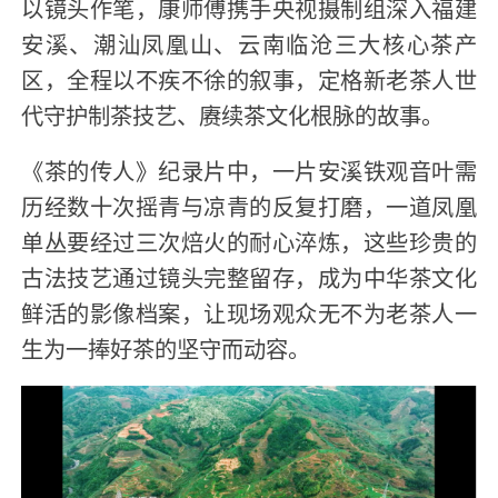
以镜头作笔，康师傅携手央视摄制组深入福建
安溪、潮汕凤凰山、云南临沧三大核心茶产
区，全程以不疾不徐的叙事，定格新老茶人世
代守护制茶技艺、赓续茶文化根脉的故事。
《茶的传人》纪录片中，一片安溪铁观音叶需
历经数十次摇青与凉青的反复打磨，一道凤凰
单丛要经过三次焙火的耐心淬炼，这些珍贵的
古法技艺通过镜头完整留存，成为中华茶文化
鲜活的影像档案，让现场观众无不为老茶人一
生为一捧好茶的坚守而动容。