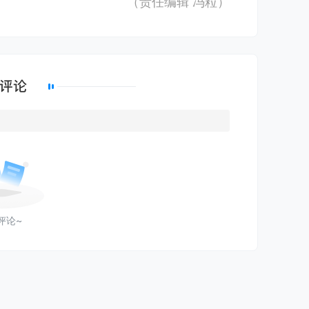
（责任编辑
冯粒
）
评论~